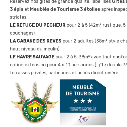
Réservez nos gîtes de grande qualité, labellisés
Gîtes 
3 épis
et
Meublés de Tourisme 3 étoiles
après inspe
strictes :
LE REFUGE DU PECHEUR
pour 2 à 5 (42m² rustique, 5
couchages),
LA CABANE DES REVES
pour 2 adultes (38m² style cha
haut niveau du moulin)
LE HAVRE SAUVAGE
pour 2 à 5, 38m² avec tout confo
option extension pour 4 à 10 personnes ( gîte double 
terrasses privées, barbecues et accès direct rivière.