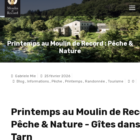
Printemps au Moulin de Record : Pêche &
Nature
Gabriele Mie
25 février 2026
Blog
,
Informations
,
Pêche
,
Printemps
,
Randonnée
,
Tourisme
0
Printemps au Moulin de Rec
Pêche & Nature - Gîtes dans
Tarn