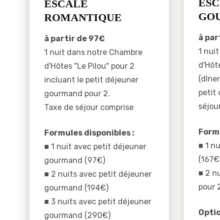
ESC
ESCALE
GO
ROMANTIQUE
à par
à partir de 97€
1 nui
1 nuit dans notre Chambre
d'Hôt
d'Hôtes "Le Pilou" pour 2
(dîner
incluant le petit déjeuner
petit
gourmand pour 2.
séjou
Taxe de séjour comprise
Formu
Formules disponibles :
■ 1 nu
■ 1 nuit avec petit déjeuner
(167€
gourmand (97€)
■ 2 nu
■ 2 nuits avec petit déjeuner
pour 
gourmand (194€)
■ 3 nuits avec petit déjeuner
Optio
gourmand (290€)