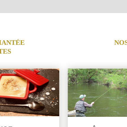
HANTÉE
NO
TES