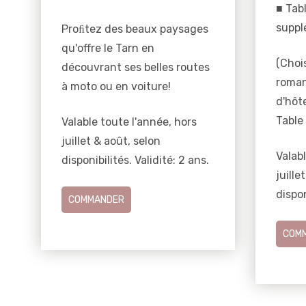
■ Tab
suppl
Proﬁtez des beaux paysages
qu'offre le Tarn en
(Chois
découvrant ses belles routes
roman
à moto ou en voiture!
d'hôte
Table 
Valable toute l'année, hors
juillet & août, selon
Valabl
disponibilités. Validité: 2 ans.
juille
dispon
COMMANDER
COM