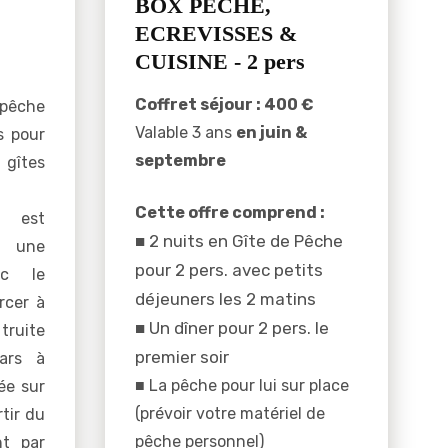
BOX PECHE,
ECREVISSES &
CUISINE - 2 pers
Coffret séjour : 400 €
 pêche
Valable 3 ans
en juin &
s pour
septembre
gîtes
Cette offre comprend :
u est
■ 2 nuits en Gîte de Pêche
r une
pour 2 pers. avec petits
ec le
déjeuners les 2 matins
rcer à
■
Un dîner pour 2 pers. le
truite
premier soir
ars à
■ La pêche pour lui sur place
ée sur
(prévoir votre matériel de
rtir du
pêche personnel)
nt par