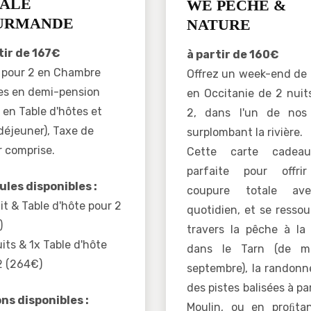
ALE
WE PÊCHE &
URMANDE
NATURE
tir de 167€
à partir de 160€
t pour 2 en Chambre
Offrez un week-end de
es en demi-pension
en Occitanie de 2 nuit
 en Table d'hôtes et
2, dans l'un de nos 
 déjeuner), Taxe de
surplombant la rivière.
r comprise.
Cette carte cadea
parfaite pour offri
les disponibles :
coupure totale av
it & Table d'hôte pour 2
quotidien, et se ressou
)
travers la pêche à la 
its & 1x Table d'hôte
dans le Tarn (de m
2 (264€)
septembre), la randonn
des pistes balisées à pa
ns disponibles :
Moulin, ou en proﬁta