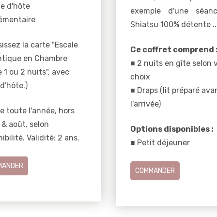
le d'hôte
exemple d'une séan
émentaire
Shiatsu 100% détente ..
issez la carte "Escale
Ce coffret comprend 
tique en Chambre
■ 2 nuits en gîte selon 
 1 ou 2 nuits", avec
choix
d'hôte.)
■ Draps (lit préparé ava
l'arrivée)
e toute l'année, hors
t & août, selon
Options disponibles :
ibilité. Validité: 2 ans.
■ Petit déjeuner
MANDER
COMMANDER