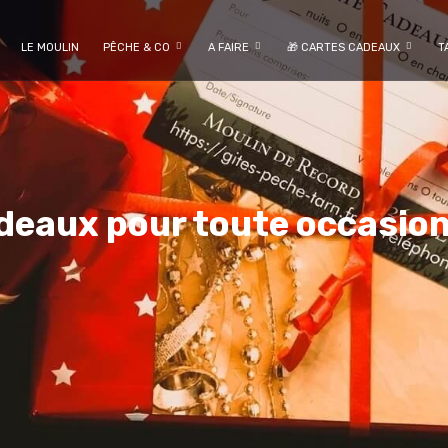
LE MOULIN
PÊCHE & CO
A FAIRE
🎁 CARTES CADEAUX
T
deaux pour toute occasion 