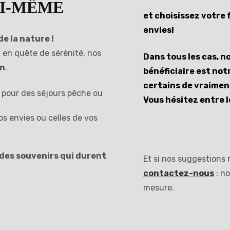
OI-MÊME
et choisissez votre
envies!
e la nature !
 en quête de sérénité, nos
Dans tous les cas, n
on
.
bénéficiaire est not
certains de vraiment
pour des séjours pêche ou
Vous hésitez entre 
s envies ou celles de vos
 des souvenirs qui durent
Et si nos suggestions
contactez-nous
: n
mesure.