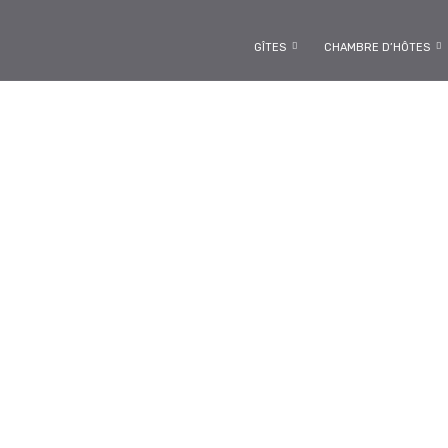
GÎTES
CHAMBRE D’HÔTES
La Crue de l’Ag