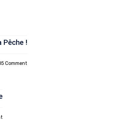
a Pêche !
05 Comment
e
t