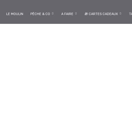
LE MOULIN
PÊCHE & CO
A FAIRE
🎁 CARTES CADEAUX
T
oût : Une Alliée inattendue