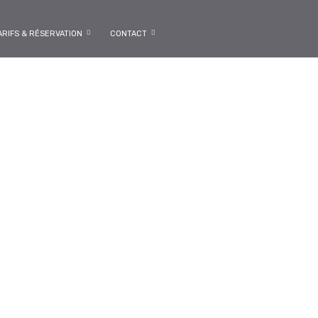
ARIFS & RÉSERVATION
CONTACT
 pour la Pêche !