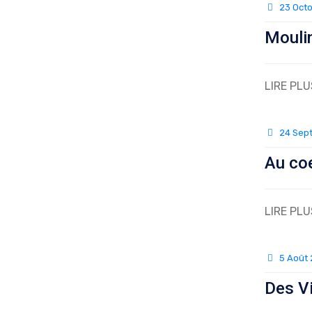
23 Oct
Moulin
LIRE PLU
24 Sep
Au coe
LIRE PLU
5 Août
Des V