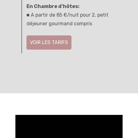
En Chambre d'hôtes:
■ A partir de 85 €/nuit pour 2, petit
déjeuner gourmand compris
VOIR LES TARIFS
VOIR LA DISPONIBILITÉ DE TOUS LES
GÎTES
VOIR TOUS LES GÎTES
Lecteur
vidéo