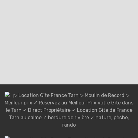
▪️En ligne
en cliquant sur l'onglet
"carte cadeau" ci-contre,
▪️Par
téléphone
au
05.63.73.02.88 ou
▪️Par
email :
moulin.de.record(@)gmail.com
COMMANDER EN LIGNE