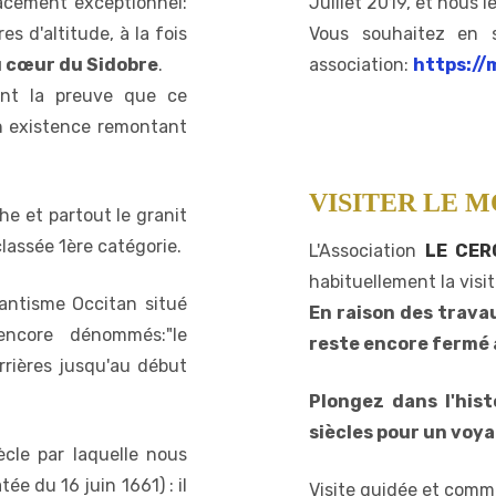
acement exceptionnel:
Juillet 2019, et nous l
s d'altitude, à la fois
Vous souhaitez en s
 cœur du Sidobre
.
association:
https://
ent la preuve que ce
on existence remontant
VISITER LE 
he et partout le granit
 classée 1ère catégorie.
L'Association
LE CER
habituellement la visi
tantisme Occitan situé
En raison des travau
encore dénommés:"le
reste encore fermé a
rrières jusqu'au début
Plongez dans l'hist
siècles pour un voya
ècle par laquelle nous
e du 16 juin 1661) : il
Visite guidée et comm