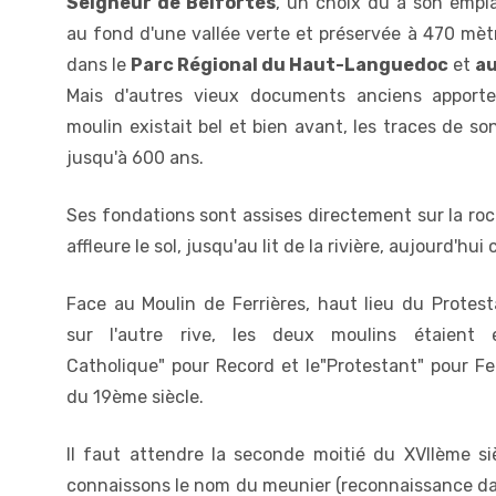
Seigneur de Belfortès
, un choix dû à son empl
au fond d'une vallée verte et préservée à 470 mètre
dans le
Parc Régional du Haut-Languedoc
et
au
Mais d'autres vieux documents anciens apport
moulin existait bel et bien avant, les traces de s
jusqu'à 600 ans.
Ses fondations sont assises directement sur la roc
affleure le sol, jusqu'au lit de la rivière, aujourd'hui
Face au Moulin de Ferrières, haut lieu du Protes
sur l'autre rive, les deux moulins étaient 
Catholique" pour Record et le"Protestant" pour Fe
du 19ème siècle.
Il faut attendre la seconde moitié du XVIIème si
connaissons le nom du meunier (reconnaissance daté