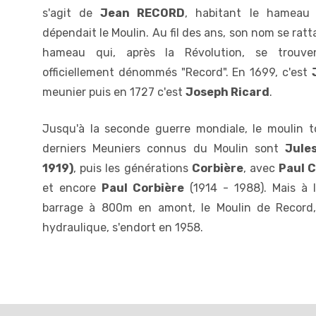
s'agit de
Jean RECORD
, habitant le hameau
dépendait le Moulin. Au fil des ans, son nom se rat
hameau qui, après la Révolution, se trouven
officiellement dénommés "Record". En 1699, c'est
meunier puis en 1727 c'est
Joseph Ricard
.
Jusqu'à la seconde guerre mondiale, le moulin to
derniers Meuniers connus du Moulin sont
Jule
1919)
, puis les générations
Corbière
, avec
Paul C
et encore
Paul Corbière
(1914 - 1988). Mais à 
barrage à 800m en amont, le Moulin de Record
hydraulique, s'endort en 1958.