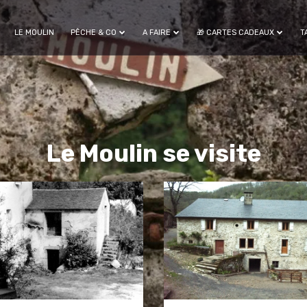
LE MOULIN
PÊCHE & CO
A FAIRE
🎁 CARTES CADEAUX
T
Le Moulin se visite