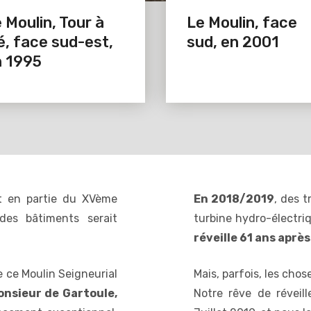
 Moulin, Tour à
Le Moulin, face
é, face sud-est,
sud, en 2001
n 1995
t en partie du XVème
En 2018/2019
, des t
 des bâtiments serait
turbine hydro-électri
réveille 61 ans aprè
e ce Moulin Seigneurial
Mais, parfois, les cho
onsieur de Gartoule,
Notre rêve de réveil