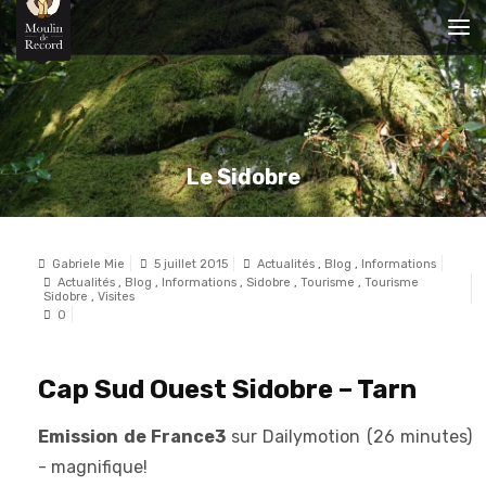
Le Sidobre
Gabriele Mie
5 juillet 2015
Actualités
,
Blog
,
Informations
Actualités
,
Blog
,
Informations
,
Sidobre
,
Tourisme
,
Tourisme
Sidobre
,
Visites
0
Cap Sud Ouest Sidobre – Tarn
Emission de France3
sur Dailymotion (26 minutes)
- magnifique!