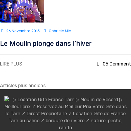
26 Novembre 2015
Gabriele Mie
Le Moulin plonge dans l’hiver
LIRE PLUS
05 Comment
Navigation
Articles plus anciens
des
articles