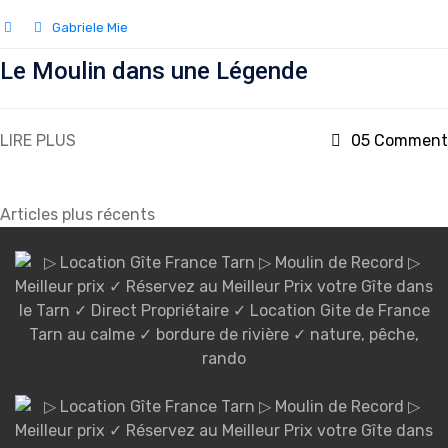
Gabriele Mie
Le Moulin dans une Légende
LIRE PLUS
05 Comment
Navigation
Articles plus récents
des
articles