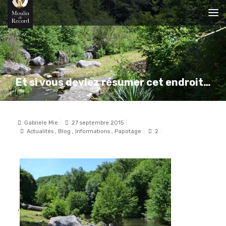
Et si vous deviez résumer cet endroit…
Gabriele Mie
27 septembre 2015
Actualités
,
Blog
,
Informations
,
Papotage
2
.