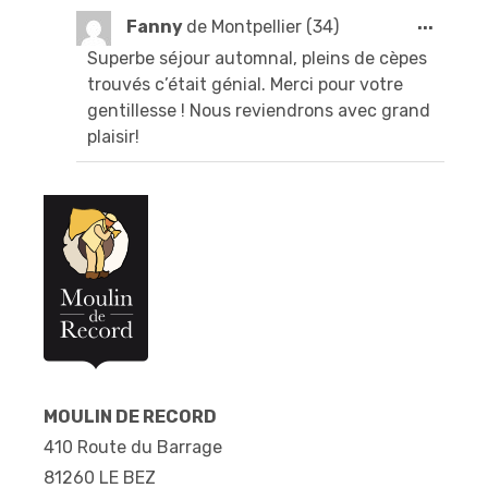
Ouvri
...
Fanny
de
Montpellier (34)
cette
Superbe séjour automnal, pleins de cèpes
boîte
trouvés c’était génial. Merci pour votre
méta.
gentillesse ! Nous reviendrons avec grand
plaisir!
MOULIN DE RECORD
410 Route du Barrage
81260 LE BEZ