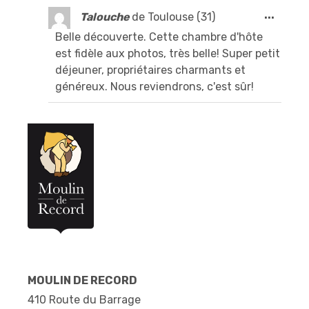
Ouvri
...
Talouche
de
Toulouse (31)
cette
Belle découverte. Cette chambre d'hôte
boîte
est fidèle aux photos, très belle! Super petit
méta.
déjeuner, propriétaires charmants et
généreux. Nous reviendrons, c'est sûr!
MOULIN DE RECORD
410 Route du Barrage