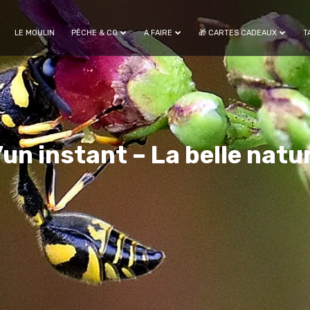
LE MOULIN
PÊCHE & CO
A FAIRE
🎁 CARTES CADEAUX
T
un instant – La belle natu