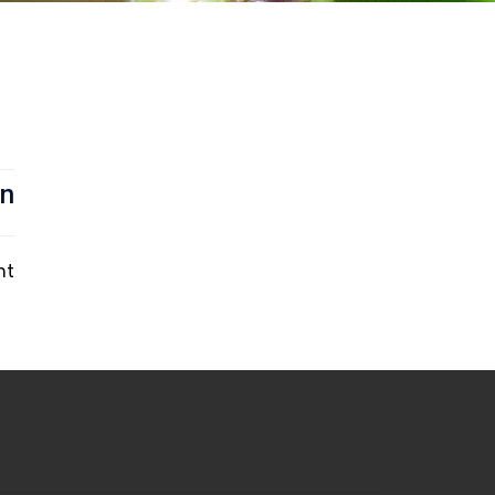
in
nt