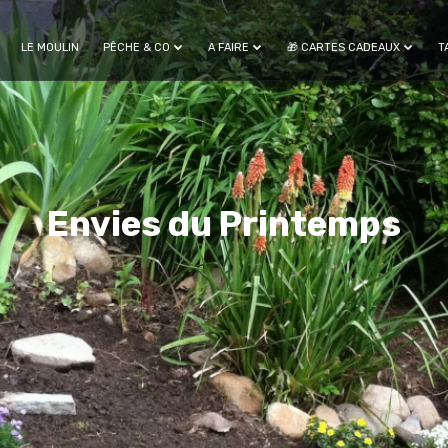
LE MOULIN
PÊCHE & CO
A FAIRE
🎁 CARTES CADEAUX
T
Envies du Printemps