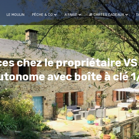
LE MOULIN
PÊCHE & CO
A FAIRE
🎁 CARTES CADEAUX
T
es chez le propriétaire VS
utonome avec boîte à clé 1