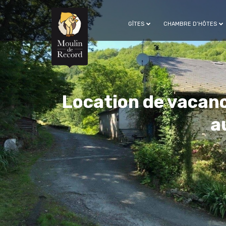
GÎTES
CHAMBRE D’HÔTES
Location de vacanc
a