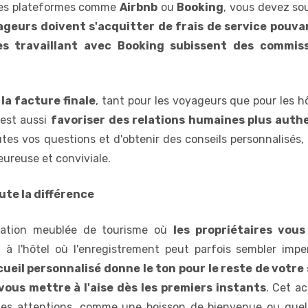
des plateformes comme
Airbnb
ou
Booking
, vous devez sou
yageurs doivent s'acquitter de frais de service pouva
res travaillant avec Booking subissent des commis
la facture finale
, tant pour les voyageurs que pour les h
'est aussi
favoriser des relations humaines plus auth
utes vos questions et d'obtenir des conseils personnalisé
eureuse et conviviale.
ute la différence
cation meublée de tourisme où
les propriétaires vou
 à l'hôtel où l'enregistrement peut parfois sembler imp
cueil personnalisé donne le ton pour le reste de votre
vous mettre à l'aise dès les premiers instants
. Cet a
ites attentions, comme une boisson de bienvenue ou que